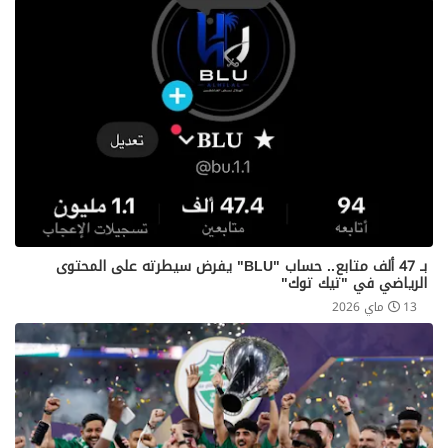
بـ 47 ألف متابع.. حساب "BLU" يفرض سيطرته على المحتوى
الرياضي في "تيك توك"
13 ماي 2026