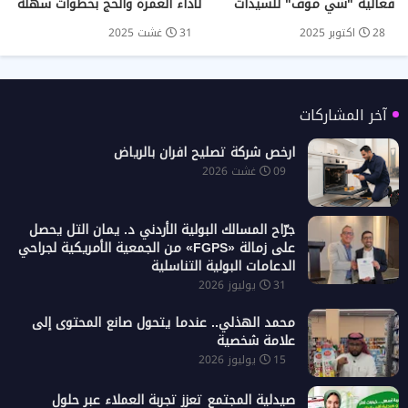
فعالية "شي موف" للسيدات
لأداء العمرة والحج بخطوات سهلة
28 اكتوبر 2025
31 غشت 2025
آخر المشاركات
ارخص شركة تصليح افران بالرياض
09 غشت 2026
جرّاح المسالك البولية الأردني د. يمان التل يحصل
على زمالة «FGPS» من الجمعية الأمريكية لجراحي
الدعامات البولية التناسلية
31 يوليوز 2026
محمد الهذلي.. عندما يتحول صانع المحتوى إلى
علامة شخصية
15 يوليوز 2026
صيدلية المجتمع تعزز تجربة العملاء عبر حلول