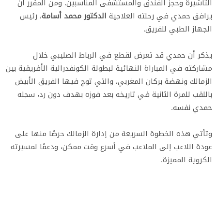
التأشيرة وحجز الفندق والمستشفى المناسبين. ومن المقرر أن
يرافق حمدي في رحلته العلاجية
الدكتور محمد أسامة
، رئيس
الجهاز الطبي للفريق.
يذكر أن حمدي قد تعرض لقطع في الرباط الصليبي خلال
مشاركته في المباراة النهائية لبطولة الكونفدرالية الأفريقية بين
الزمالك ونهضة بركان المغربي، والتي توج فيها الفريق الأبيض
باللقب للمرة الثانية في تاريخه بعد فوزه بهدف دون رد، سجله
حمدي نفسه.
وتأتي هذه الخطوة السريعة من إدارة الزمالك حرصًا منها على
عودة اللاعب إلى الملاعب في أسرع وقت ممكن، ودعمًا لمسيرته
الكروية المميزة.