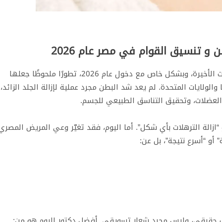
 تنسيق القوام في مصر عام 2026
شهدت جراحات تنسيق القوام في مصر خلال السنوات الأخيرة، وبشكل خاص مع دخول عام 2026، تطورًا ملحوظًا جعلها
والولايات المتحدة. لم يعد شد البطن مجرد عملية لإزالة الجلد الزائد،
ناء العضلات، وتحقيق التناسق الطبيعي للجسم.
زالة الترهلات بأي شكل”. أما اليوم، فقد تغيّر وعي المريض المصري
أو “أسرع نتيجة”، بل عن:
حقيقي، وليس مجرد شعار تسويقي. أفضل دكتور اليوم هو من: