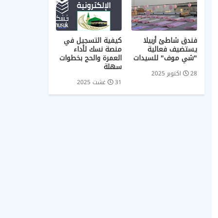
فندق شاطئ أربيلا
كيفية التسجيل في
يستضيف فعالية
منصة نسك لأداء
"شي موف" للسيدات
العمرة والحج بخطوات
سهلة
28 اكتوبر 2025
31 غشت 2025