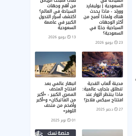
السياحة في
لماذا أصبحت الرياض
السعودية | بوليفارد
من أهم وجهات
وورلد - ماذا يحدث
السياحة في العالم؟
هناك ولماذا أصبح من
اكتشف أسرار التحول
أكثر الوجهات
الكبير في عاصمة
السياحية جذبًا في
السعودية
السعودية؟
13 يونيو 2026
23 يونيو 2026
مدينة ألعاب القدية
انبهار عالمي بعد
تنطلق بتجارب عالمية:
افتتاح المتحف
ماذا ينتظر الزوار عند
المصري الكبير - «أكبر
افتتاح سيكس فلاجز؟
من الفاتيكان» و«أكبر
وأضخم من متحف
27 دجنبر 2025
اللوفر»
01 نوبر 2025