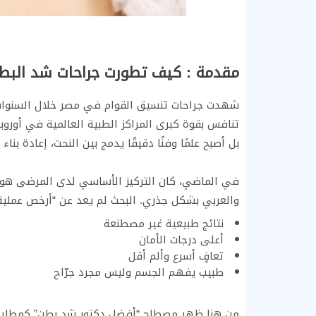
مقدمة : كيف تطورت جراحات شد البطن و
تنافس بقوة كبرى المراكز الطبية العالمية في أوروبا 
بل أصبح علمًا وفنًا دقيقًا يدمج بين النحت، إعادة ب
في الماضي، كان التركيز الأساسي لدى المرضى هو “ا
والعربي بشكل جذري. البحث لم يعد عن “أرخص عملية” 
نتائج طبيعية غير مصطنعة
أعلى درجات الأمان
تعافٍ أسرع وألم أقل
طبيب يفهم الجسم وليس مجرد جرّاح
من هنا ظهر مصطلح “أفضل دكتور شد بطن” كمطلب 