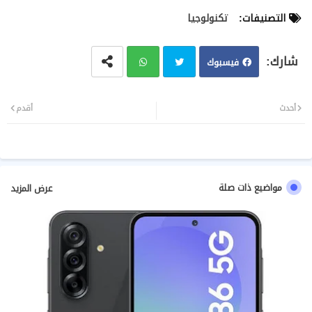
التصنيفات:
تكنولوجيا
فيسبوك
تويت
وات
أحدث
أقدم
ر
سا
ب
مواضيع ذات صلة
عرض المزيد