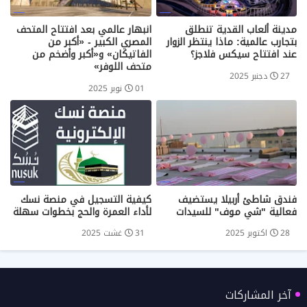
مدينة ألعاب القدية تنطلق
انبهار عالمي بعد افتتاح المتحف
بتجارب عالمية: ماذا ينتظر الزوار
المصري الكبير - «أكبر من
عند افتتاح سيكس فلاجز؟
الفاتيكان» و«أكبر وأضخم من
متحف اللوفر»
27 دجنبر 2025
01 نوبر 2025
فندق شاطئ أربيلا يستضيف
كيفية التسجيل في منصة نسك
فعالية "شي موف" للسيدات
لأداء العمرة والحج بخطوات سهلة
28 اكتوبر 2025
31 غشت 2025
آخر المشاركات