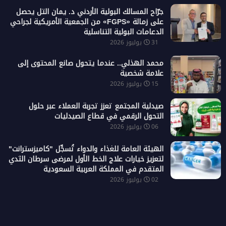
جرّاح المسالك البولية الأردني د. يمان التل يحصل
على زمالة «FGPS» من الجمعية الأمريكية لجراحي
الدعامات البولية التناسلية
31 يوليوز 2026
محمد الهذلي.. عندما يتحول صانع المحتوى إلى
علامة شخصية
15 يوليوز 2026
صيدلية المجتمع تعزز تجربة العملاء عبر حلول
التحول الرقمي في قطاع الصيدليات
06 يوليوز 2026
الهيئة العامة للغذاء والدواء تُسجِّل "كاميزسترانت"
لتعزيز خيارات علاج الخط الأول لمرضى سرطان الثدي
المتقدم في المملكة العربية السعودية
02 يوليوز 2026