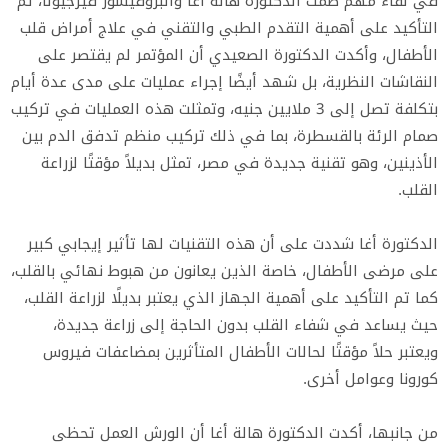
في لقاء مهم ضمت الدكتورة هالة أغا والبروفيسور فيرجيولا، تم
التأكيد على أهمية التقدم الطبي والتقني في علاج أمراض قلب
الأطفال، وأكدت الدكتورة الصعيدي أن المؤتمر لم يقتصر على
النقاشات النظرية، بل شهد أيضًا إجراء عمليات على مدى عدة أيام
بتكلفة تصل إلى 3 ملايين جنيه، وتمثلت هذه العمليات في تركيب
صمام الرئة بالقسطرة، بما في ذلك تركيب منظم تدفق الدم بين
الأذينين، وهو تقنية جديدة في مصر، تمثل بديلاً مؤقتًا لزراعة
القلب.
الدكتورة أغا شددت على أن هذه التقنيات لها تأثير إيجابي كبير
على مرضى الأطفال، خاصة الذين يعانون من هبوط نهائي بالقلب،
كما تم التأكيد على أهمية الجهاز الذي يعتبر بديلًا لزراعة القلب،
حيث يساعد في شفاء القلب بدون الحاجة إلى زراعة جديدة،
ويعتبر حلاً مؤقتًا لحالات الأطفال المتأثرين بمضاعفات فيروس
كورونا وعوامل أخرى.
من جانبها، أكدت الدكتورة هالة أغا أن الورش العمل تحظى