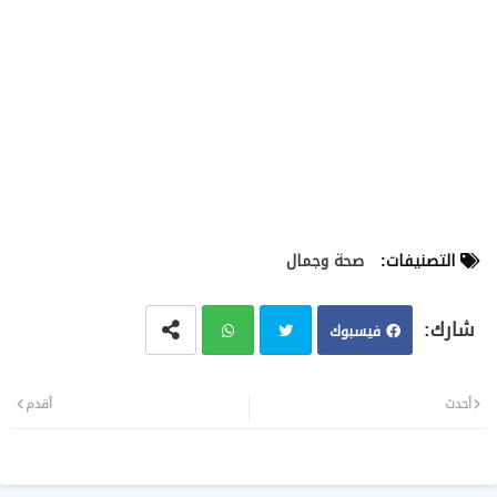
التصنيفات:
صحة وجمال
فيسبوك
تويت
وات
أحدث
أقدم
ر
سا
ب