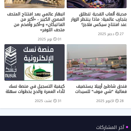
مدينة ألعاب القدية تنطلق
انبهار عالمي بعد افتتاح المتحف
بتجارب عالمية: ماذا ينتظر الزوار
المصري الكبير - «أكبر من
عند افتتاح سيكس فلاجز؟
الفاتيكان» و«أكبر وأضخم من
متحف اللوفر»
27 دجنبر 2025
01 نوبر 2025
فندق شاطئ أربيلا يستضيف
كيفية التسجيل في منصة نسك
فعالية "شي موف" للسيدات
لأداء العمرة والحج بخطوات سهلة
28 اكتوبر 2025
31 غشت 2025
آخر المشاركات